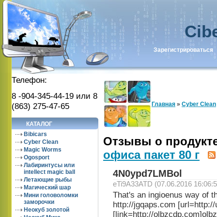
Cib
Зарегистрироваться
Телефон:
8 -904-345-44-19 или 8
Главная
»
Cyber Clean
(863) 275-47-65
КАТАЛОГ
Bibicars
Отзывы о продукт
Cyber Clean
Magic Worms
офиса пакет 80 г
Ogosport
Лабиринтусы или
4N0ypd7LMBol
intellect magic ball
Летающие рыбы
eTi9A33ATD (07.06.2016 16:06:5
Магический шар
That's an ingioenus way of th
Мини головоломки
заморочки
http://jgqaps.com [url=http:/
Неокуб золотой
[link=http://olbzcdp.com]olbz