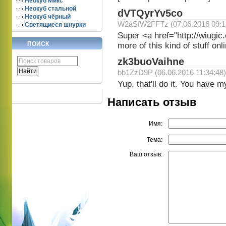
Неокуб Микс
Неокуб стальной
dVTQyrYv5co
Неокуб чёрный
W2aSfW2FFTz (07.06.2016 09:1
Светящиеся шнурки
Super <a href="http://wiugi
ПОИСК
more of this kind of stuff onl
zk3buoVaihne
bb1ZzD9P (06.06.2016 11:34:48)
Yup, that'll do it. You have m
Написать отзыв
Имя:
Тема:
Ваш отзыв: