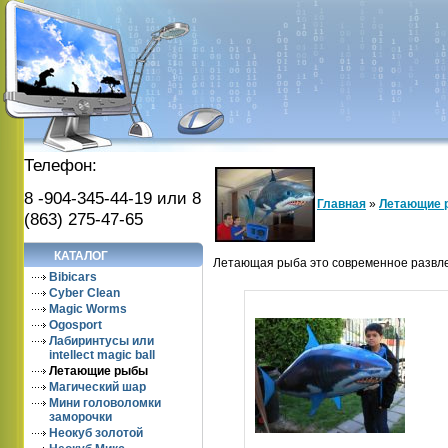
Телефон:
8 -904-345-44-19 или 8
Главная
»
Летающие 
(863) 275-47-65
КАТАЛОГ
Летающая рыба это современное развле
Bibicars
Cyber Clean
Magic Worms
Ogosport
Лабиринтусы или
intellect magic ball
Летающие рыбы
Магический шар
Мини головоломки
заморочки
Неокуб золотой